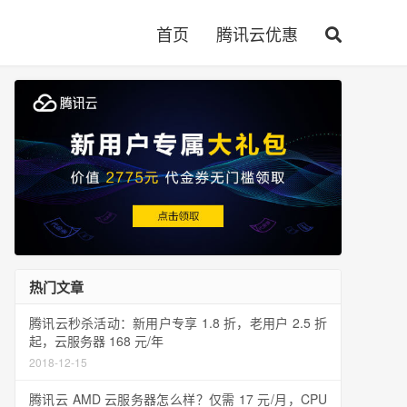
首页
腾讯云优惠
热门文章
腾讯云秒杀活动：新用户专享 1.8 折，老用户 2.5 折
起，云服务器 168 元/年
2018-12-15
腾讯云 AMD 云服务器怎么样？仅需 17 元/月，CPU