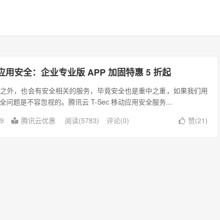
动应用安全：企业专业版 APP 加固特惠 5 折起
器之外，也会有安全相关的服务，毕竟安全也是重中之重，如果我们用
问题是不容忽视的。腾讯云 T-Sec 移动应用安全服务...
09
腾讯云优惠
阅读(5783)
评论(0)
赞(
21
)