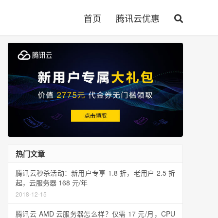
首页
腾讯云优惠
热门文章
腾讯云秒杀活动：新用户专享 1.8 折，老用户 2.5 折
起，云服务器 168 元/年
2018-12-15
腾讯云 AMD 云服务器怎么样？仅需 17 元/月，CPU