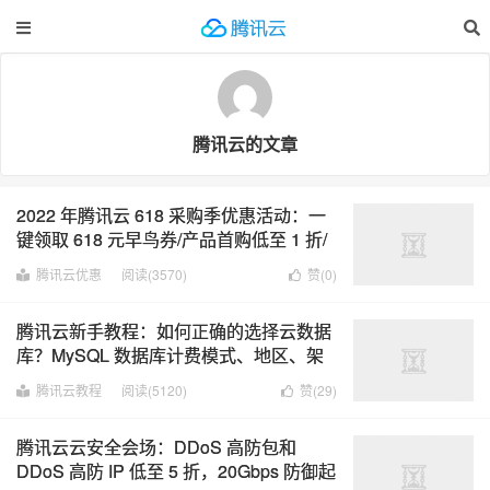
腾讯云的文章
2022 年腾讯云 618 采购季优惠活动：一
键领取 618 元早鸟券/产品首购低至 1 折/
续费最高 3.6 折
腾讯云优惠
阅读(3570)
赞(
0
)
腾讯云新手教程：如何正确的选择云数据
库？MySQL 数据库计费模式、地区、架
构和版本该怎么选择？
腾讯云教程
阅读(5120)
赞(
29
)
腾讯云云安全会场：DDoS 高防包和
DDoS 高防 IP 低至 5 折，20Gbps 防御起