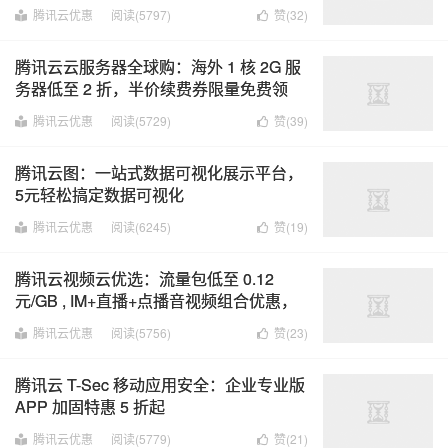
步
腾讯云优惠
阅读(5797)
赞(
32
)
腾讯云云服务器全球购：海外 1 核 2G 服
务器低至 2 折，半价续费券限量免费领
取！
腾讯云优惠
阅读(5729)
赞(
39
)
腾讯云图：一站式数据可视化展示平台，
5元轻松搞定数据可视化
腾讯云优惠
阅读(6245)
赞(
19
)
腾讯云视频云优选：流量包低至 0.12
元/GB , IM+直播+点播音视频组合优惠，
可领取 900 元代金券
腾讯云优惠
阅读(5756)
赞(
23
)
腾讯云 T-Sec 移动应用安全：企业专业版
APP 加固特惠 5 折起
腾讯云优惠
阅读(5779)
赞(
21
)